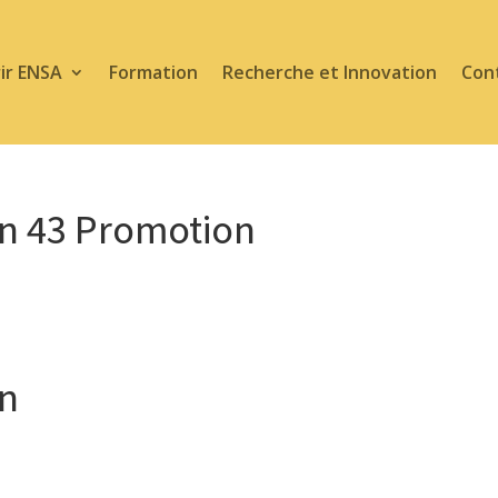
ir ENSA
Formation
Recherche et Innovation
Con
on 43 Promotion
on